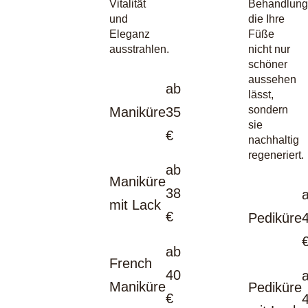
Vitalität
Behandlung
und
die Ihre
Eleganz
Füße
ausstrahlen.
nicht nur
schöner
aussehen
ab
lässt,
sondern
Maniküre
35
sie
€
nachhaltig
regeneriert.
ab
Maniküre
38
mit Lack
€
Pediküre
ab
French
40
Maniküre
Pediküre
€