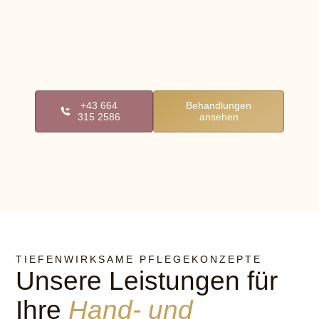
Maniküre oder unsere spezialisierte Pediküre für
langanhaltendes Wohlbefinden – genießen Sie
eine Auszeit, während wir Ihre natürliche
Schönheit bis in die Fingerspitzen
unterstreichen.
+43 664
Behandlungen
315 2586
ansehen
TIEFENWIRKSAME PFLEGEKONZEPTE
Unsere Leistungen für
Ihre
Hand- und