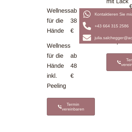
mit Lack
Wellness
ab
Kontaktieren Sie m
für die
38
Pediküre
+43 664 315 2586
Hände
€
mit
julia.salchegger@ao
Fußpeeli
Wellness
für die
ab
Te
verei
Hände
48
inkl.
€
Peeling
Termin
vereinbaren