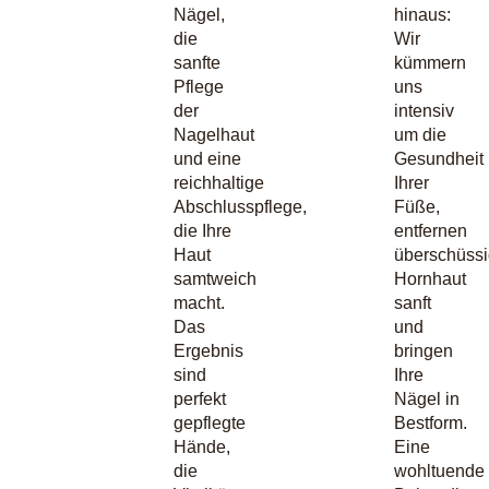
Nägel,
hinaus:
die
Wir
sanfte
kümmern
Pflege
uns
der
intensiv
Nagelhaut
um die
und eine
Gesundheit
reichhaltige
Ihrer
Abschlusspflege,
Füße,
die Ihre
entfernen
Haut
überschüss
samtweich
Hornhaut
macht.
sanft
Das
und
Ergebnis
bringen
sind
Ihre
perfekt
Nägel in
gepflegte
Bestform.
Hände,
Eine
die
wohltuende