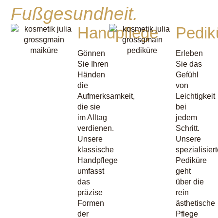
Fußgesundheit.
Handpflege
Pedik
Gönnen
Erleben
Sie Ihren
Sie das
Händen
Gefühl
die
von
Aufmerksamkeit,
Leichtigkeit
die sie
bei
im Alltag
jedem
verdienen.
Schritt.
Unsere
Unsere
klassische
spezialisier
Handpflege
Pediküre
umfasst
geht
das
über die
präzise
rein
Formen
ästhetische
der
Pflege