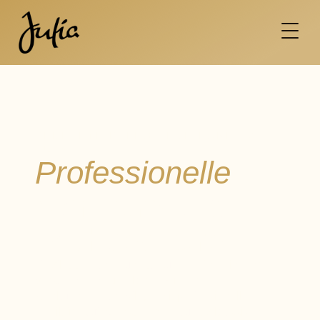
PERFEKTE PFLEGE FÜR HÄNDE &
FÜSSE
Professionelle
Maniküre und
Fachpediküre.
Gepflegte Hände und gesunde Füße sind Ihre
persönliche Visitenkarte. Wir vereinen
wohltuende Handpflege mit professioneller
Pediküre auf höchstem Niveau. Ob klassische